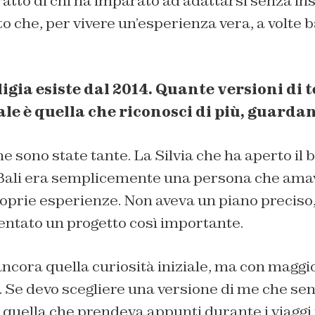
itratto di chi ha imparato ad adattarsi senza i
nto che, per vivere un’esperienza vera, a volte 
igia esiste dal 2014. Quante versioni di t
le è quella che riconosci di più, guarda
ne sono state tante. La Silvia che ha aperto il 
 Bali era semplicemente una persona che amav
roprie esperienze. Non aveva un piano precis
entato un progetto così importante.
ncora quella curiosità iniziale, ma con maggi
 Se devo scegliere una versione di me che se
o quella che prendeva appunti durante i viaggi