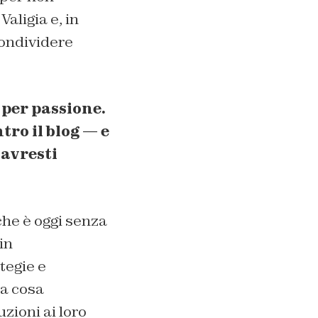
aligia e, in
condividere
 per passione.
tro il blog — e
 avresti
che è oggi senza
in
tegie e
a cosa
zioni ai loro