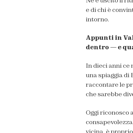
Ne è uscito il r
e di chi è convi
intorno.
Appunti in Val
dentro — e qua
In dieci anni ce 
una spiaggia di
raccontare le p
che sarebbe div
Oggi riconosco a
consapevolezza.
vicina, è propri