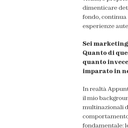
dimenticare detta
fondo, continua 
esperienze aute
Sei marketing 
Quanto di quel
quanto invece 
imparato in n
In realtà Appunt
il mio backgroun
multinazionali 
comportamento 
fondamentale: l