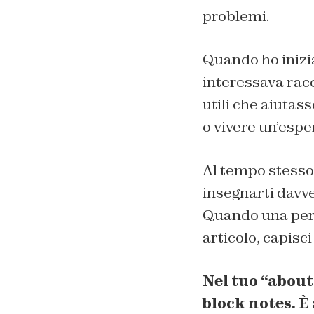
problemi.
Quando ho inizia
interessava rac
utili che aiutas
o vivere un’espe
Al tempo stesso
insegnarti davve
Quando una pers
articolo, capisc
Nel tuo “about
block notes. È