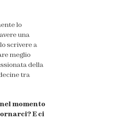
mente lo
 avere una
lo scrivere a
are meglio
assionata della
 decine tra
, nel momento
tornarci? E ci