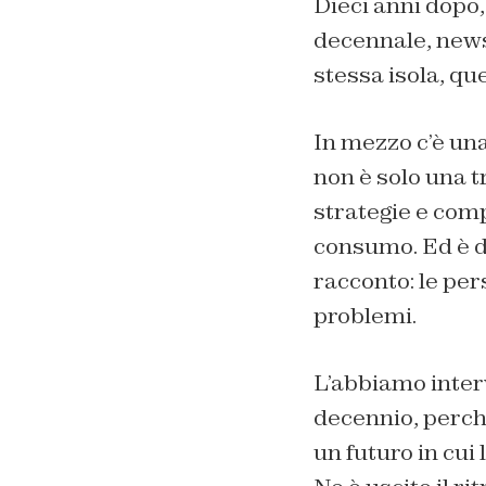
Dieci anni dopo,
decennale, newsl
stessa isola, que
In mezzo c’è una
non è solo una tr
strategie e com
consumo. Ed è da
racconto: le per
problemi.
L’abbiamo interv
decennio, perché
un futuro in cui l