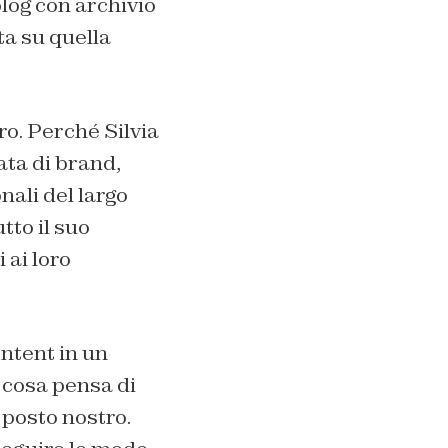
blog con archivio
ta su quella
ro. Perché Silvia
ata di brand,
ali del largo
tto il suo
 ai loro
ntent in un
 cosa pensa di
l posto nostro.