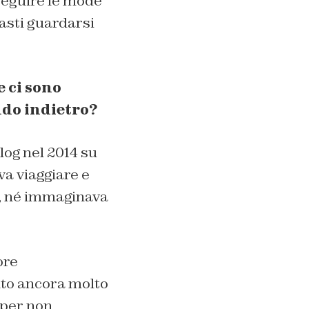
nseguire le mode
basti guardarsi
e ci sono
ndo indietro?
blog nel 2014 su
a viaggiare e
o, né immaginava
ore
nto ancora molto
 per non