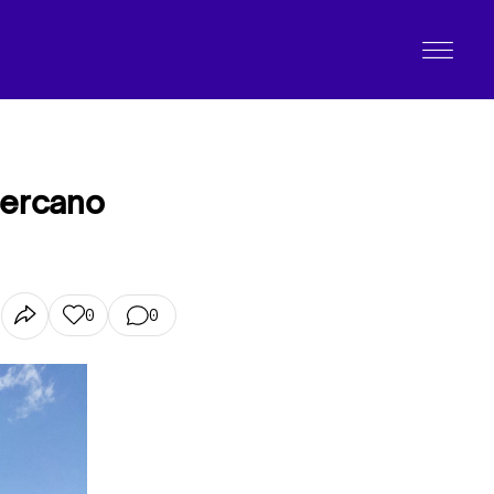
 cercano
0
0