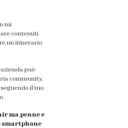
on mi
eare contenuti
re un itinerario
a azienda può
opria community.
seguendo il tuo
o.
nir ma penne e
 lo smartphone