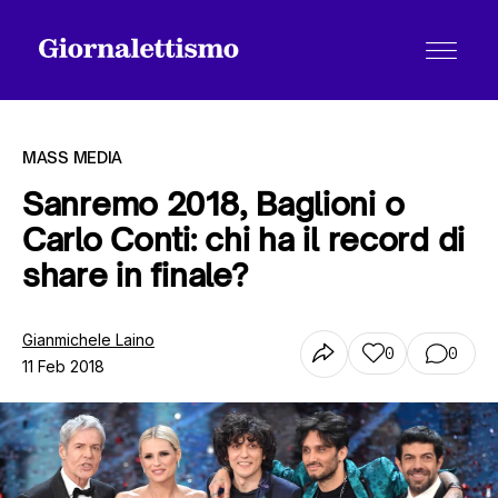
MASS MEDIA
Sanremo 2018, Baglioni o
Carlo Conti: chi ha il record di
Tutti gli articoli
share in finale?
Chi siamo
Gianmichele Laino
0
0
11 Feb 2018
Contatti