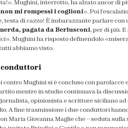
a!». Mughini, interrotto, ha alzato ancor di più
 non mi rompessi i coglioni
». Poi l’escalat
, testa di cazzo! È imbarazzante parlare con 
merda, pagata da Berlusconi
, per di più. E
dici». Mughini ha risposto definendolo «miser
tutti abbiamo visto.
 conduttori
bi contro Mughini si è concluso con parolacce 
rtito mentre in studio continuava la discussio
 giornalista, opinionista e scrittore siciliano 
io. A fine trasmissione i due conduttori hann
con Maria Giovanna Maglie che – seduta sulla 
 ha invitato Brindisi e Gentile a non rammari