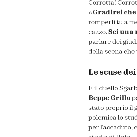
Corrotta! Corrott
«
Gradirei che
romperli tu a me
cazzo.
Sei una 
parlare dei giu
della scena che 
Le scuse dei
E il duello Sgar
Beppe Grillo
pa
stato proprio il
polemica lo stud
per l’accaduto, 
studio di Rete –