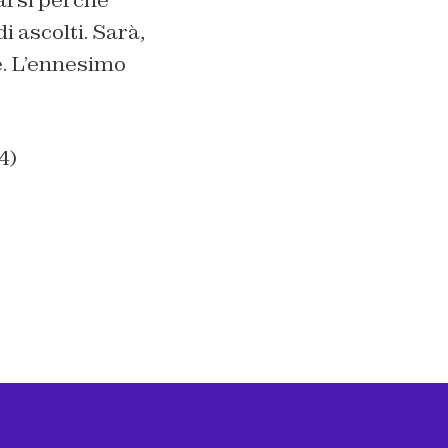
i ascolti. Sarà,
e. L’ennesimo
4)