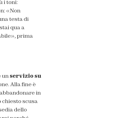
 i toni:
ion: «Non
una testa di
 stai qua a
abile», prima
e un
servizio su
ne. Alla fine è
ad abbandonare in
o chiesto scusa
sedia dello
carsi perché