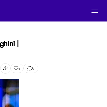
ghini |
0
0