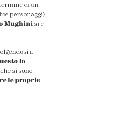
 termine di un
 due personaggi)
ro Mughini
si è
volgendosi a
uesto lo
 che si sono
re le proprie