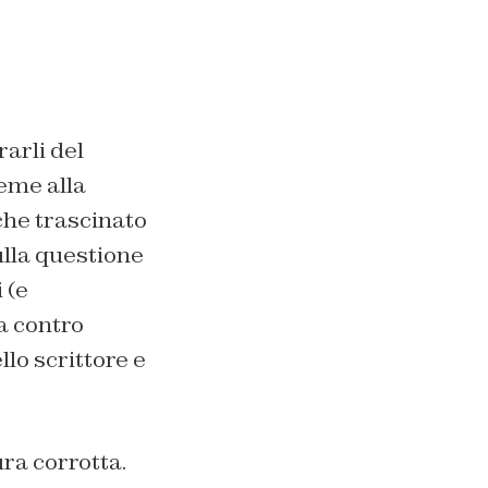
rarli del
ieme alla
che trascinato
ulla questione
 (e
a contro
lo scrittore e
ra corrotta.