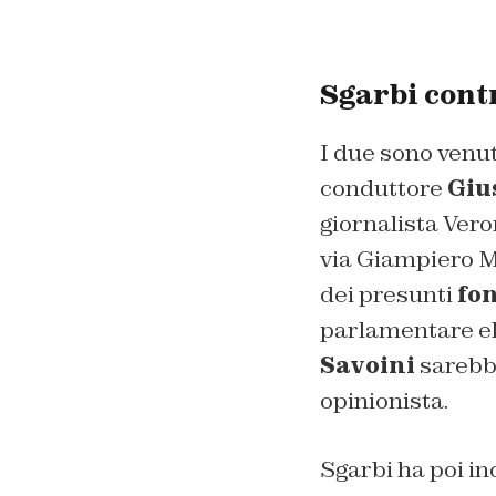
Sgarbi contr
I due sono venuti
conduttore
Giu
giornalista Vero
via Giampiero Mu
dei presunti
fon
parlamentare ele
Savoini
sarebbe
opinionista.
Sgarbi ha poi in