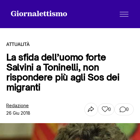
ATTUALITÀ
La sfida dell’uomo forte
Salvini a Toninelli, non
Tutti gli articoli
rispondere più agli Sos dei
migranti
Chi siamo
Redazione
0
0
26 Giu 2018
Contatti