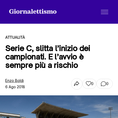
ATTUALITÀ
Serie C, slitta l’inizio dei
campionati. E l’avvio è
Tutti gli articoli
sempre più a rischio
Chi siamo
Enzo Boldi
0
0
6 Ago 2018
Contatti