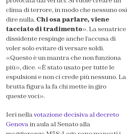
provocata dai vertici. Si vuole creare un
clima di terrore, in modo che nessuno osi
dire nulla.
Chi osa parlare, viene
tacciato di tradimento
». La senatrice
dissidente respinge anche l’accusa di
voler solo evitare di versare soldi.
«
Questo è un mantra che non funziona
più
», dice. «
È stato usato per tutte le
espulsioni e non ci crede più nessuno. La
brutta figura la fa chi mette in giro
queste voci
».
Ieri nella
votazione decisiva al decreto
Genova
in aula al Senato alla
maggioranza M5S-Lega sono mancati i