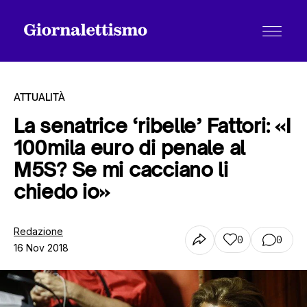
ATTUALITÀ
La senatrice ‘ribelle’ Fattori: «I
100mila euro di penale al
Tutti gli articoli
M5S? Se mi cacciano li
chiedo io»
Chi siamo
Redazione
0
0
16 Nov 2018
Contatti