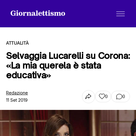
ATTUALITÀ
Selvaggia Lucarelli su Corona:
«La mia querela è stata
Tutti gli articoli
educativa»
Chi siamo
Redazione
0
0
11 Set 2019
Contatti