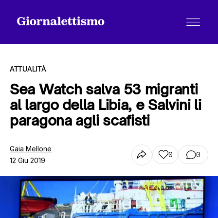
ATTUALITÀ
Sea Watch salva 53 migranti
al largo della Libia, e Salvini li
Tutti gli articoli
paragona agli scafisti
Chi siamo
Gaia Mellone
0
0
12 Giu 2019
Contatti