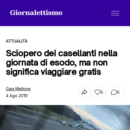
ATTUALITÀ
Sciopero dei casellanti nella
giornata di esodo, ma non
Tutti gli articoli
significa viaggiare gratis
Chi siamo
Gaia Mellone
0
0
4 Ago 2019
Contatti