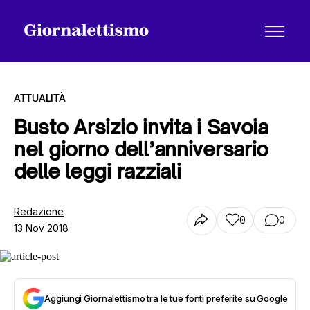
ATTUALITÀ
Busto Arsizio invita i Savoia
nel giorno dell’anniversario
Tutti gli articoli
delle leggi razziali
Chi siamo
Redazione
0
0
13 Nov 2018
Contatti
Aggiungi Giornalettismo tra le tue fonti preferite su Google