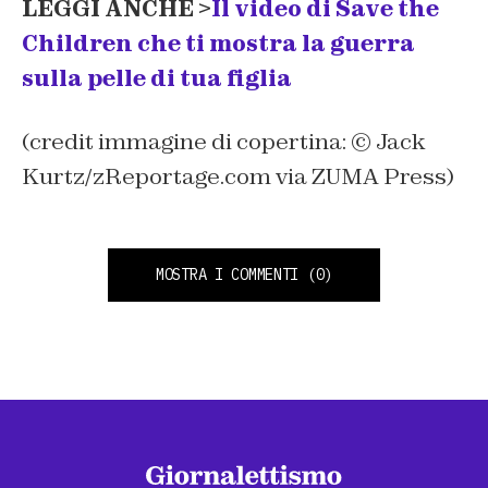
LEGGI ANCHE >
Il video di Save the
Children che ti mostra la guerra
sulla pelle di tua figlia
(credit immagine di copertina: © Jack
Kurtz/zReportage.com via ZUMA Press)
MOSTRA I COMMENTI
(0)