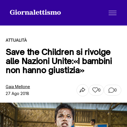
ATTUALITÀ
Save the Children si rivolge
alle Nazioni Unite:«I bambini
Tutti gli articoli
non hanno giustizia»
Chi siamo
Gaia Mellone
0
0
27 Ago 2018
Contatti