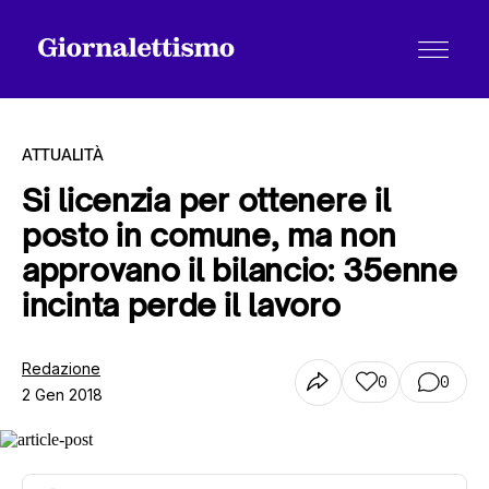
ATTUALITÀ
Si licenzia per ottenere il
posto in comune, ma non
Tutti gli articoli
approvano il bilancio: 35enne
incinta perde il lavoro
Chi siamo
Redazione
0
0
2 Gen 2018
Contatti