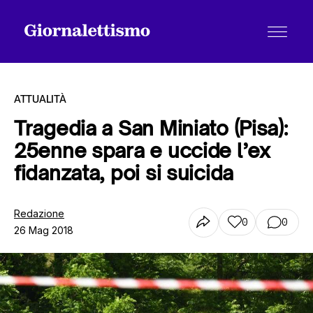
ATTUALITÀ
Tragedia a San Miniato (Pisa):
25enne spara e uccide l’ex
Tutti gli articoli
fidanzata, poi si suicida
Chi siamo
Redazione
0
0
26 Mag 2018
Contatti