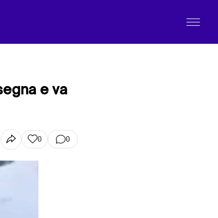
segna e va
0
0