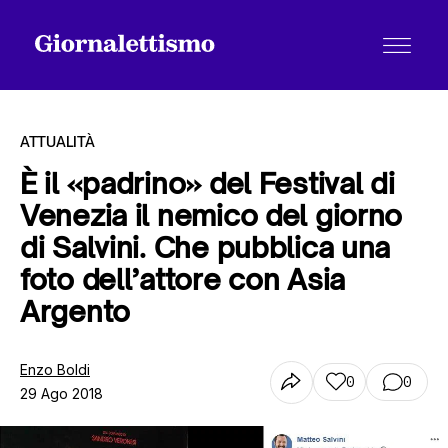
ATTUALITÀ
È il «padrino» del Festival di
Venezia il nemico del giorno
Tutti gli articoli
di Salvini. Che pubblica una
foto dell’attore con Asia
Chi siamo
Argento
Enzo Boldi
Contatti
0
0
29 Ago 2018