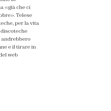
a «già che ci
bbre». Telese
teche, per la vita
e discoteche
he andrebbero
e e il tirare in
 del web