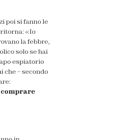
i poi si fanno le
ritorna: «Io
rovano la febbre,
olico solo se hai
capo espiatorio
ni che – secondo
are:
 a comprare
anno in