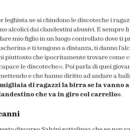
r leghista se si chiudono le discoteche i ragazz
 alcolici dai clandestini abusivi. E sempre lì 
re mio figlio in un luogo controllato dove ti p
scherina e ti tengono a distanza, ti danno l’alc
nni piuttosto che ipocritamente trovare come 
capace le discoteche». Poi parla di quei giova
rimettendo e che hanno diritto ad andare a ball
migliaia di ragazzi la birra se la vanno
landestino che va in giro col carrello»
.
 canni
sto discorso Salvini sottolinea che se non v