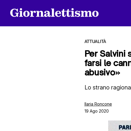
ATTUALITÀ
Per Salvini
farsi le can
Tutti gli articoli
abusivo»
Lo strano ragiona
Chi siamo
Ilaria Roncone
19 Ago 2020
Contatti