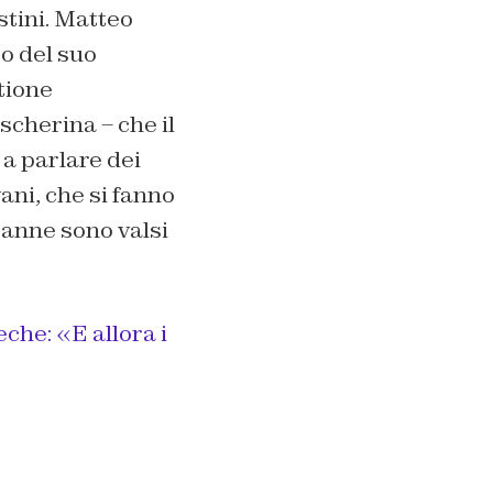
estini. Matteo
o del suo
tione
scherina – che il
 a parlare dei
ani, che si fanno
canne sono valsi
che: «E allora i