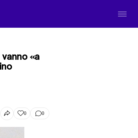
a vanno «a
ino
0
0