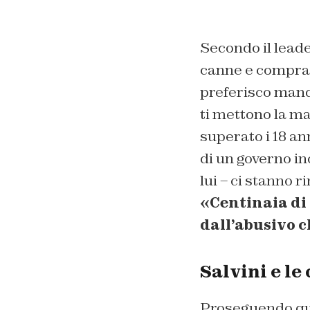
Secondo il leade
canne e comprano
preferisco manda
ti mettono la ma
superato i 18 a
di un governo in
lui – ci stanno 
«Centinaia di 
dall’abusivo c
Salvini e le
Proseguendo que