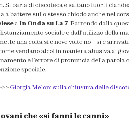
in. Si parla di discoteca e saltano fuori i cland
a a battere sullo stesso chiodo anche nel cors
elese
a
In Onda su La 7
. Partendo dalla ques
distanziamento sociale e dall’utilizzo della ma
ette una colta sì e nove volte no – si è arrivati
 come vendano alcol in maniera abusiva ai giov
ionamento e l’errore di pronuncia della parola 
enzione speciale.
>>>
Giorgia Meloni sulla chiusura delle discote
giovani che «si fanni le canni»