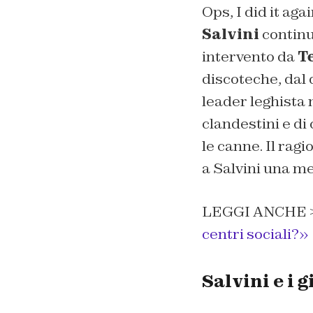
Ops, I did it aga
Salvini
continu
intervento da
T
discoteche, dal 
leader leghista m
clandestini e di
le canne. Il rag
a Salvini una m
LEGGI ANCHE 
centri sociali?»
Salvini e i 