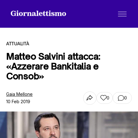
ATTUALITÀ
Matteo Salvini attacca:
«Azzerare Bankitalia e
Tutti gli articoli
Consob»
Chi siamo
Gaia Mellone
0
0
10 Feb 2019
Contatti