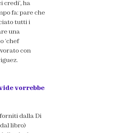
i credi’, ha
mpo fa: pare che
ato tutti i
tare una
lo ‘chef
lavorato con
iguez.
avide vorrebbe
orniti dalla Di
al libro)