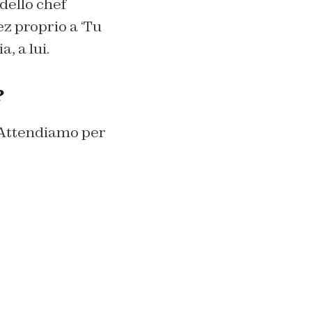
dello chef
z proprio a ‘Tu
a, a lui.
?
 Attendiamo per