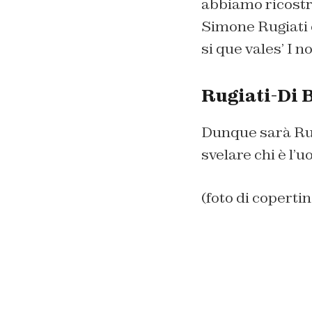
abbiamo ricostru
Simone Rugiati 
si que vales’ I no
Rugiati-Di B
Dunque sarà Rug
svelare chi è l’
(foto di coperti