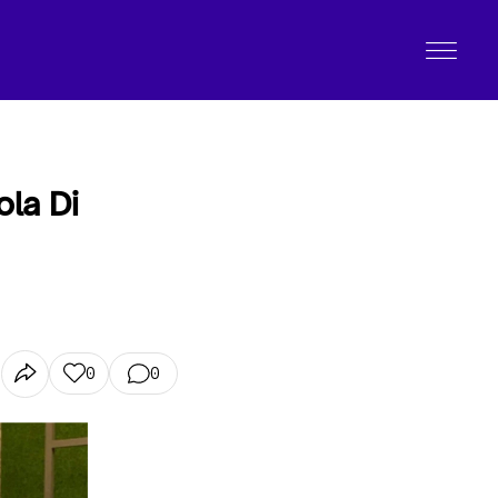
ola Di
0
0