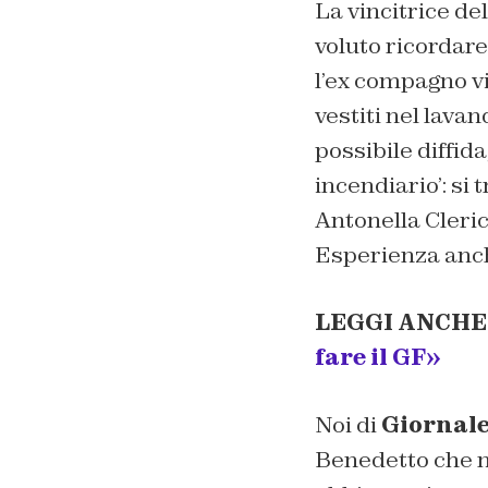
La vincitrice del
voluto ricordar
l’ex compagno vip
vestiti nel lava
possibile diffid
incendiario’: si 
Antonella Cleric
Esperienza anch
LEGGI ANCHE
fare il GF»
Noi di
Giornale
Benedetto che ne