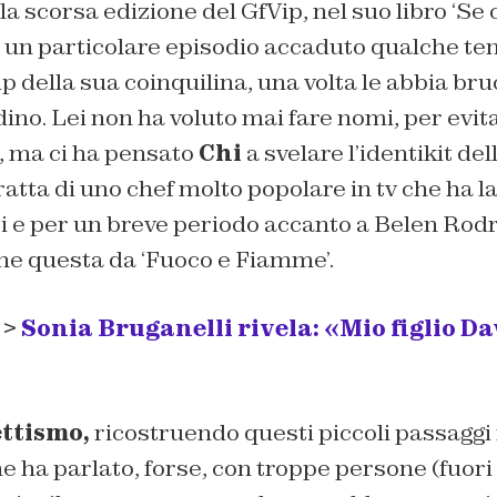
la scorsa edizione del GfVip, nel suo libro ‘Se c
e un particolare episodio accaduto qualche te
 della sua coinquilina, una volta le abbia bruci
ndino. Lei non ha voluto mai fare nomi, per evi
a, ma ci ha pensato
Chi
a svelare l’identikit del
tratta di uno chef molto popolare in tv che ha 
i e per un breve periodo accanto a Belen Rodr
e questa da ‘Fuoco e Fiamme’.
 >
Sonia Bruganelli rivela: «Mio figlio D
ttismo,
ricostruendo questi piccoli passaggi f
 ha parlato, forse, con troppe persone (fuori d