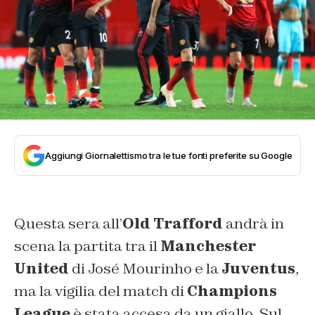
Aggiungi Giornalettismo tra le tue fonti preferite su Google
Questa sera all’
Old Trafford
andrà in
scena la partita tra il
Manchester
United
di José Mourinho e la
Juventus
,
ma la vigilia del match di
Champions
League
è stata accesa da un giallo. Sul