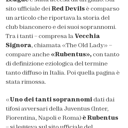
sito ufficiale dei
Red Devils
è comparso
un articolo che riportava la storia del
club bianconero e dei suoi soprannomi.
Tra i tanti – compresa la
Vecchia
Signora
, chiamata «The Old Lady» –
compare anche
«Rubentus»,
con tanto
di definizione eziologica del termine
tanto diffuso in Italia. Poi quella pagina è
stata rimossa.
«
Uno dei tanti soprannomi
dati dai
tifosi avversari della Juventus (Inter,
Fiorentina, Napoli e Roma)
è Rubentus
– si leggeva sul sito ufficiale del