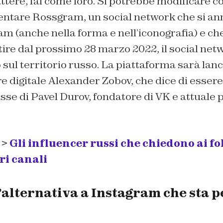
ttere, fai come loro. Si potrebbe modificare co
entare Rossgram, un social network che si ann
am (anche nella forma e nell’iconografia) e c
rtire dal prossimo 28 marzo 2022, il social net
sul territorio russo. La piattaforma sarà lanc
e digitale Alexander Zobov, che dice di essere
se di Pavel Durov, fondatore di VK e attuale p
 >
Gli influencer russi che chiedono ai fo
ri canali
’alternativa a Instagram che sta p