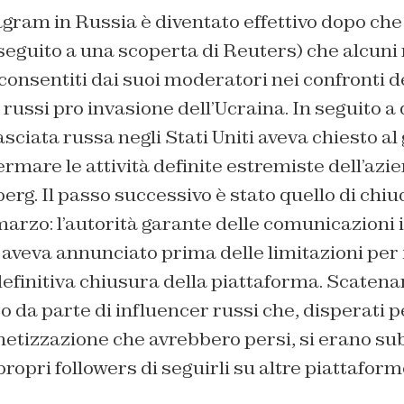
tagram in Russia è diventato effettivo dopo ch
 seguito a una scoperta di Reuters) che alcuni
consentiti dai suoi moderatori nei confronti de
i russi pro invasione dell’Ucraina. In seguito a
sciata russa negli Stati Uniti aveva chiesto al
rmare le attività definite estremiste dell’azi
rg. Il passo successivo è stato quello di chi
 marzo: l’autorità garante delle comunicazioni i
veva annunciato prima delle limitazioni per i
definitiva chiusura della piattaforma. Scaten
o da parte di influencer russi che, disperati p
etizzazione che avrebbero persi, si erano subi
propri followers di seguirli su altre piattaform