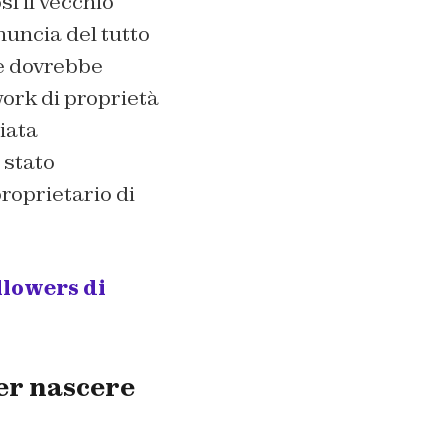
sì il vecchio
uncia del tutto
he dovrebbe
work di proprietà
iata
 stato
roprietario di
llowers di
er nascere