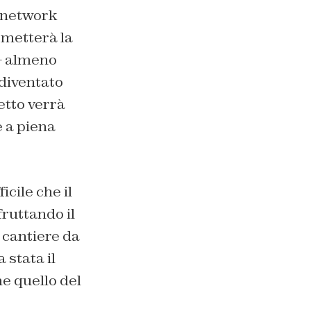
l network
ermetterà la
 – almeno
 diventato
getto verrà
e a piena
icile che il
fruttando il
n cantiere da
stata il
e quello del