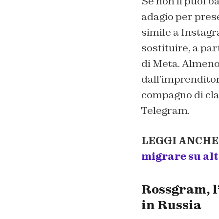
Se non li puoi ba
adagio per pres
simile a Instagr
sostituire, a pa
di Meta. Almeno 
dall’imprenditor
compagno di clas
Telegram.
LEGGI ANCHE
migrare su alt
Rossgram, l
in Russia