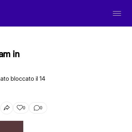
am in
ato bloccato il 14
0
0