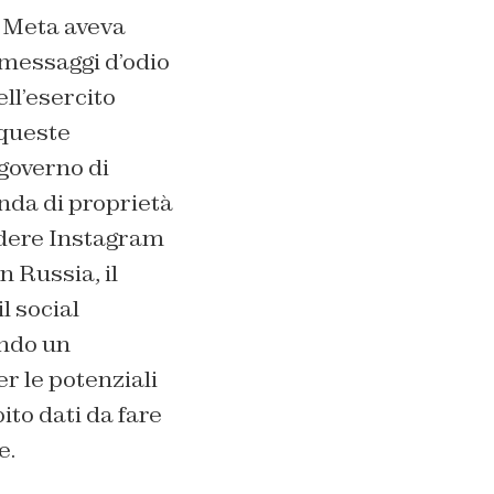
e Meta aveva
 messaggi d’odio
ll’esercito
 queste
 governo di
enda di proprietà
udere Instagram
n Russia, il
l social
ando un
er le potenziali
to dati da fare
e.