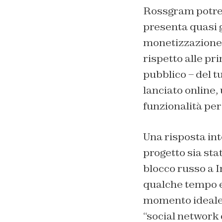
Rossgram potreb
presenta quasi g
monetizzazione 
rispetto alle pr
pubblico – del tu
lanciato online,
funzionalità per 
Una risposta inte
progetto sia stat
blocco russo a I
qualche tempo e 
momento ideale p
“social network 