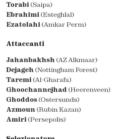
Torabi
(Saipa)
Ebrahimi
(Esteghlal)
Ezatolahi
(Amkar Perm)
Attaccanti
Jahanbakhsh
(AZ Alkmaar)
Dejageh
(Nottingham Forest)
Taremi
(Al-Gharafa)
Ghoochannejhad
(Heerenveen)
Ghoddos
(Ostersunds)
Azmoun
(Rubin Kazan)
Amiri
(Persepolis)
Selezionatore