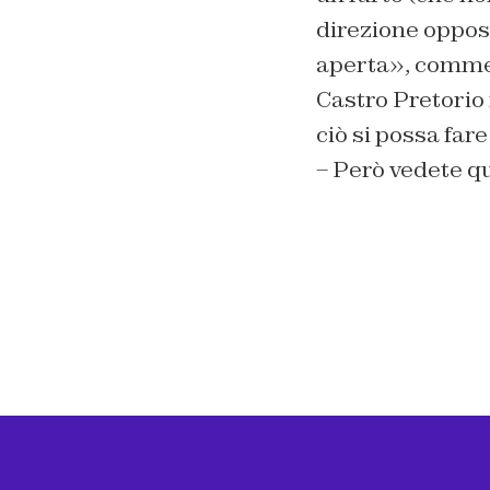
direzione oppost
aperta», commen
Castro Pretorio 
ciò si possa far
– Però vedete qu