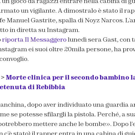
n gioco da ragazzi entrare nella cabina di gu
rmato un vigilante. A dimostralo è stato il r
afe Manuel Gastrite, spalla di Noyz Narcos. L’a
to in diretta su Instagram.
o
riporta Il Messaggero
lunedì sera Gast, con t
nstagram ei suoi oltre 20mila persone, ha pro
 convoglio.
 >
Morte clinica per il secondo bambino l
detenuta di Rebibbia
 banchina, dopo aver individuato una guardia a
ome se potesse sfilargli la pistola. Perché, a su
 potrebbero mettere anche le bombe». Dopo l’
 c’è stato) il rapper entra in una cabina di gui