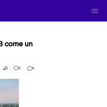
 B come un
0
0