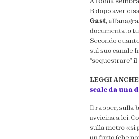
A Roma sembra u
B dopo aver disa
Gast
, all’anagr
documentato tut
Secondo quant
sul suo canale I
“sequestrare” il
LEGGI ANCHE
scale da una 
Il rapper, sulla
avvicina a lei. C
sulla metro «si
un furto (che non