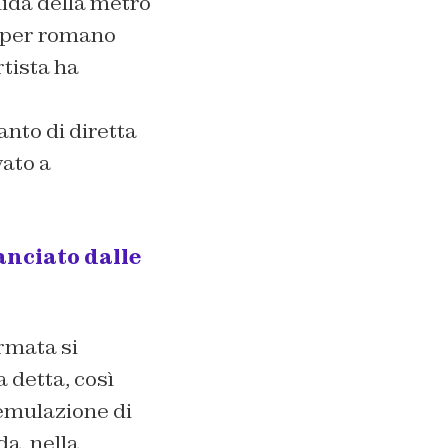
ida della metro
apper romano
rtista ha
anto di diretta
vato a
anciato dalle
rmata si
a detta, così
emulazione di
da, nella