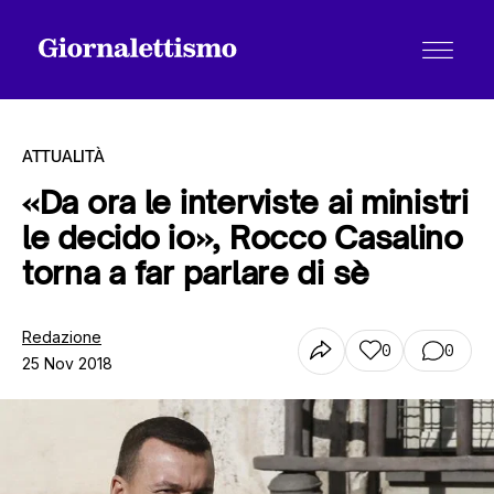
ATTUALITÀ
«Da ora le interviste ai ministri
le decido io», Rocco Casalino
Tutti gli articoli
torna a far parlare di sè
Chi siamo
Redazione
0
0
25 Nov 2018
Contatti