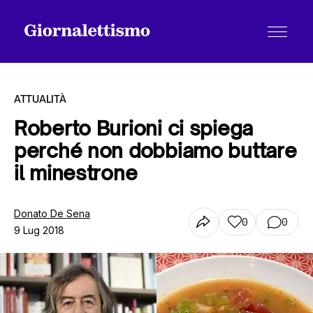
ATTUALITÀ
Roberto Burioni ci spiega
perché non dobbiamo buttare
Tutti gli articoli
il minestrone
Chi siamo
Donato De Sena
0
0
9 Lug 2018
Contatti