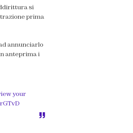
dirittura si
istrazione prima
ad annunciarlo
in anteprima i
view your
VrGTvD