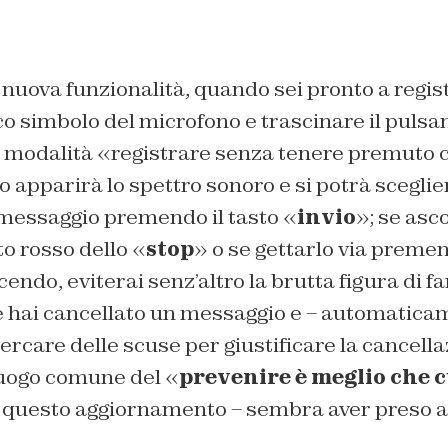
a nuova funzionalità, quando sei pronto a regist
ico simbolo del microfono e trascinare il pulsan
 modalità «registrare senza tenere premuto co
pparirà lo spettro sonoro e si potrà sceglier
 messaggio premendo il tasto «
invio
»; se asc
o rosso dello «
stop
» o se gettarlo via premen
acendo, eviterai senz’altro la brutta figura di f
e hai cancellato un messaggio e – automaticam
ercare delle scuse per giustificare la cancella
 luogo comune del «
prevenire è meglio che 
questo aggiornamento – sembra aver preso all