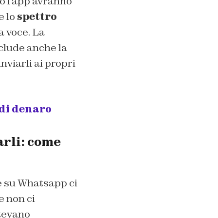
o l’app avranno
e lo
spettro
 voce. La
nclude anche la
nviarli ai propri
di denaro
arli: come
e su Whatsapp ci
e non ci
tevano