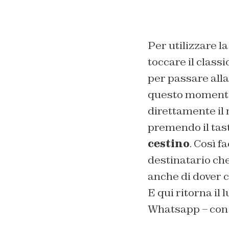
Per utilizzare l
toccare il class
per passare alla
questo momento a
direttamente il
premendo il tast
cestino
. Così f
destinatario ch
anche di dover c
E qui ritorna il
Whatsapp – con 