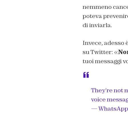
nemmeno cancella
poteva prevenire
di inviarla.
Invece, adesso è 
su Twitter: «
Non
tuoi messaggi vo
They’re not 
voice messag
— WhatsApp