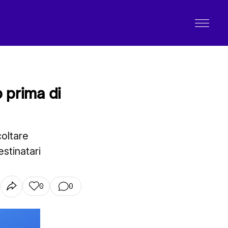
p prima di
oltare
estinatari
0
0