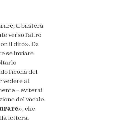
rare, ti basterà
te verso l’altro
n il dito». Da
e se inviare
oltarlo
do l’icona del
ar vedere al
ente – eviterai
zione del vocale.
curare
», che
a lettera.