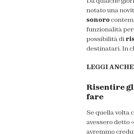
Da qualche gior
notato una novit
sonoro
contemp
funzionalità per
possibilità di
ri
destinatari. In 
LEGGI ANCHE
Risentire g
fare
Se quella volta
avessero detto «
avremmo creduto