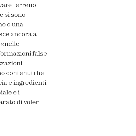
ovare terreno
me si sono
mo o una
esce ancora a
 «nelle
formazioni false
zzazioni
no contenuti he
ia e ingredienti
iale e i
rato di voler