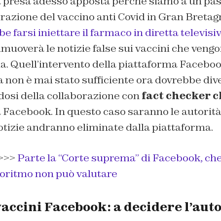
a presa adesso apposta perché siamo a un pass
razione del vaccino anti Covid in Gran Bretag
 farsi iniettare il farmaco in diretta televisi
imuoverà le notizie false sui vaccini che veng
ma. Quell’intervento della piattaforma Facebo
ra non è mai stato sufficiente ora dovrebbe div
dosi della collaborazione con
fact checker c
a Facebook. In questo caso saranno le autorità
notizie andranno eliminate dalla piattaforma.
>>>
Parte la “Corte suprema” di Facebook, che
goritmo non può valutare
accini Facebook: a decidere l’auto