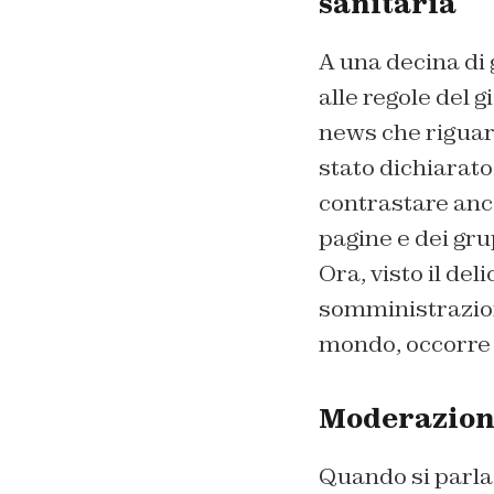
sanitaria
A una decina di 
alle regole del 
news che riguard
stato dichiarat
contrastare anco
pagine e dei gru
Ora, visto il de
somministrazion
mondo, occorre f
Moderazione
Quando si parla 