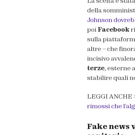
La scelta è stat
della somminist
Johnson dovrebbe
poi
Facebook
r
sulla piattafor
altre – che fino
incisivo avvalen
terze
, esterne 
stabilire quali 
LEGGI ANCHE 
rimossi che l’al
Fake news v