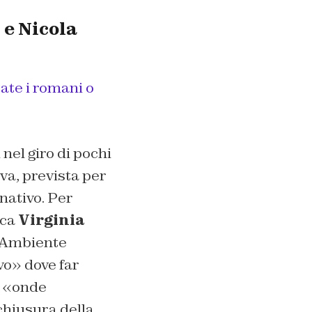
 e Nicola
ate i romani o
nel giro di pochi
iva, prevista per
rnativo. Per
aca
Virginia
ll’Ambiente
vo» dove far
i, «onde
 chiusura della