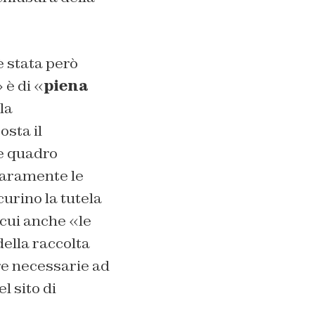
 stata però
 è di «
piena
la
osta il
te quadro
hiaramente le
urino la tutela
a cui anche «le
della raccolta
ure necessarie ad
l sito di