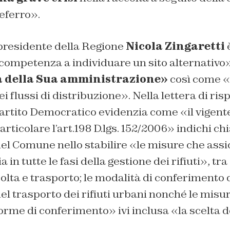
leferro».
 presidente della Regione
Nicola Zingaretti
è
competenza a individuare un sito alternativo»
 della Sua
amministrazione»
così come «
i flussi di distribuzione». Nella lettera di risp
Partito Democratico evidenzia come «il vigen
articolare l’art.198 D.lgs. 152/2006» indichi c
el Comune nello stabilire «le misure che assic
a in tutte le fasi della gestione dei rifiuti», tr
olta e trasporto; le modalità di conferimento 
del trasporto dei rifiuti urbani nonché le mis
orme di conferimento» ivi inclusa «la scelta de