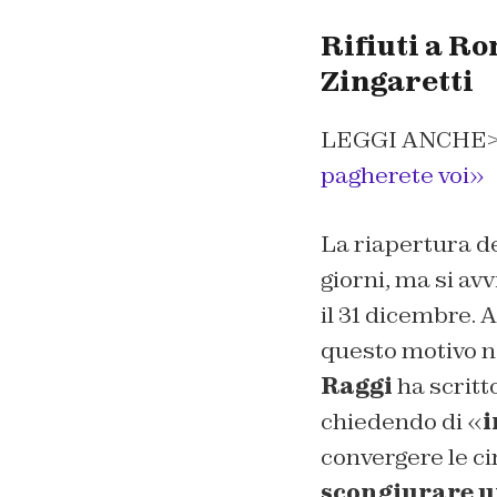
Rifiuti a Ro
Zingaretti
LEGGI ANCHE
pagherete voi»
La riapertura de
giorni, ma si av
il 31 dicembre. A
questo motivo n
Raggi
ha scritt
chiedendo di «
i
convergere le cir
scongiurare u