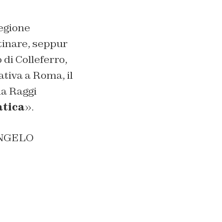
Regione
tinare, seppur
 di Colleferro,
tiva a Roma, il
ia Raggi
atica
».
/ANGELO