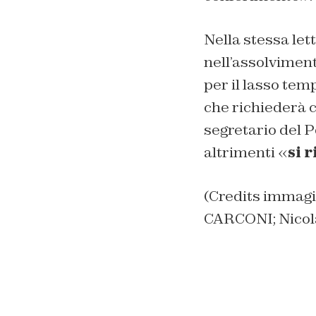
Nella stessa le
nell’assolviment
per il lasso tem
che richiederà c
segretario del P
altrimenti «
si 
(Credits immagi
CARCONI; Nico