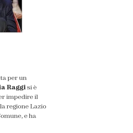
lta per un
ia Raggi
si è
er impedire il
lla regione Lazio
 Comune, e ha