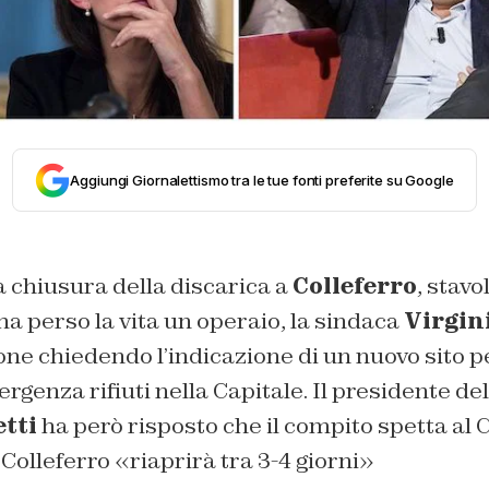
Aggiungi Giornalettismo tra le tue fonti preferite su Google
 chiusura della discarica a
Colleferro
, stavo
 ha perso la vita un operaio, la sindaca
Virgin
ione chiedendo l’indicazione di un nuovo sito p
ergenza rifiuti nella Capitale. Il presidente de
tti
ha però risposto che il compito spetta al
Colleferro «riaprirà tra 3-4 giorni»