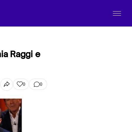
nia Raggi e
0
0