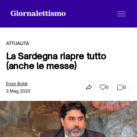
ATTUALITÀ
La Sardegna riapre tutto
(anche le messe)
Tutti gli articoli
Enzo Boldi
0
0
3 Mag 2020
Chi siamo
Contatti