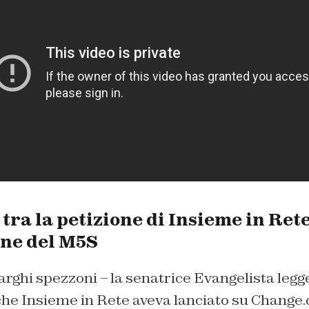
 tra la petizione di Insieme in Rete 
ne del M5S
larghi spezzoni – la senatrice Evangelista legge
che Insieme in Rete aveva lanciato su Change.o