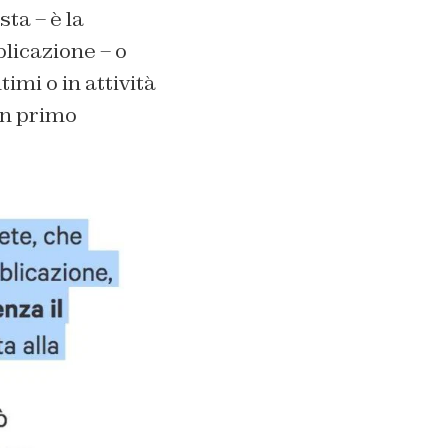
sta – è la
blicazione – o
imi o in attività
un primo