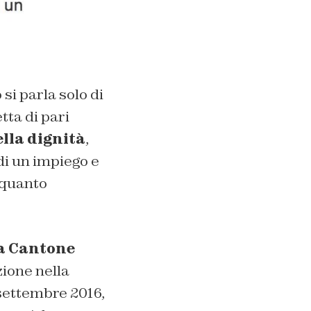
 si parla solo di
tta di pari
lla dignità
,
di un impiego e
 quanto
a Cantone
zione nella
 settembre 2016,