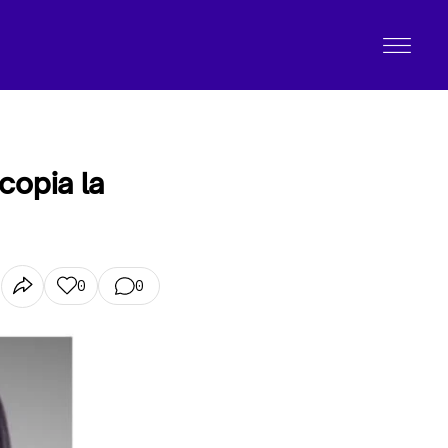
copia la
0
0