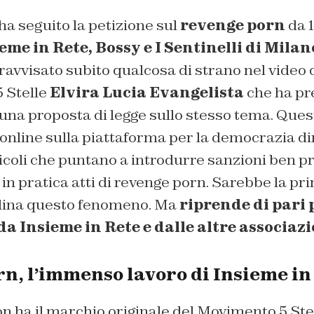
ha seguito la petizione sul
revenge porn
da 
eme in Rete, Bossy e I Sentinelli di Milan
avvisato subito qualcosa di strano nel video 
 Stelle
Elvira Lucia Evangelista
che ha pre
 una proposta di legge sullo stesso tema. Ques
 online sulla piattaforma per la democrazia d
ticoli che puntano a introdurre sanzioni ben p
n pratica atti di revenge porn. Sarebbe la pri
iplina questo fenomeno. Ma
riprende di pari 
da Insieme in Rete e dalle altre associazi
n, l’immenso lavoro di Insieme in
non ha il marchio originale del Movimento 5 Stel