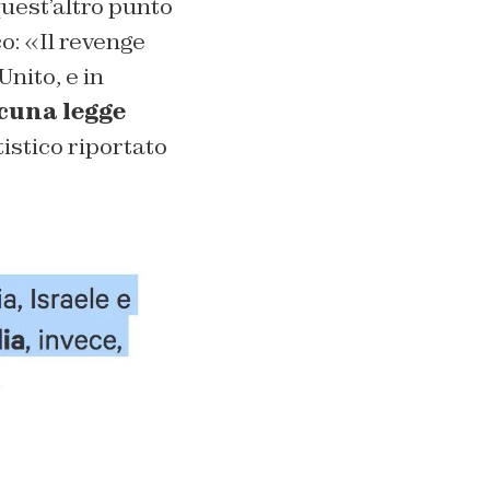
quest’altro punto
o: «Il revenge
nito, e in
lcuna legge
istico riportato