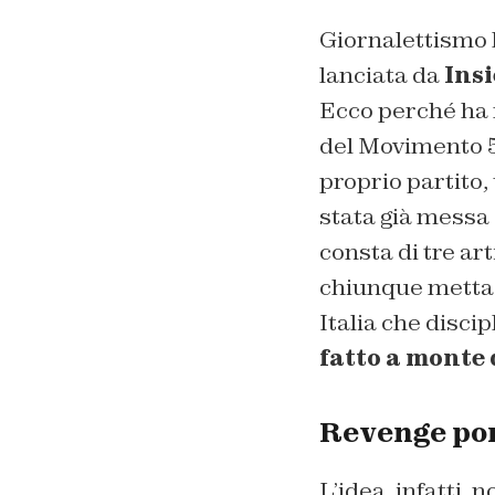
Giornalettismo
lanciata da
Insi
Ecco perché ha r
del Movimento 5
proprio partito,
stata già messa
consta di tre ar
chiunque metta i
Italia che disc
fatto a monte 
Revenge por
L’idea, infatti, 