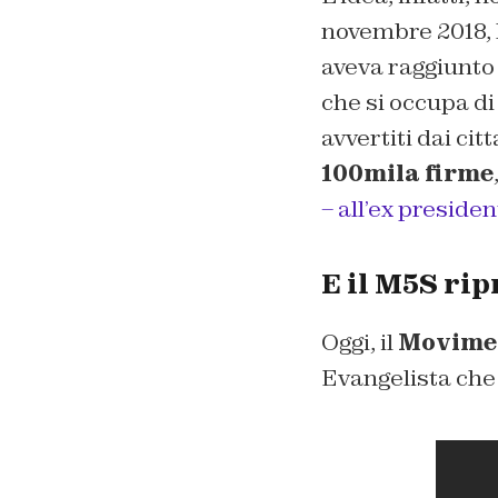
novembre 2018, l
aveva raggiunto 
che si occupa di
avvertiti dai ci
100mila firme
– all’ex preside
E il M5S rip
Oggi, il
Movimen
Evangelista che