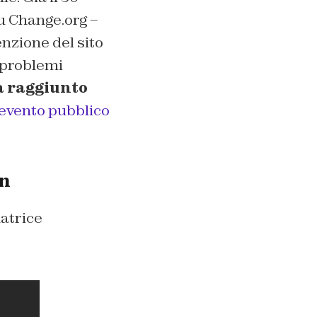
u Change.org –
enzione del sito
i problemi
a raggiunto
 evento pubblico
rn
natrice