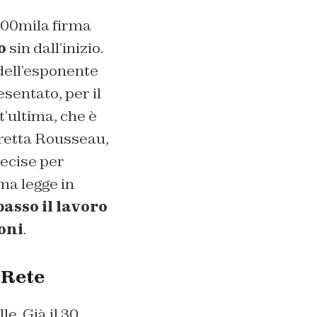
100mila firma
o
sin dall’inizio.
dell’esponente
sentato, per il
t’ultima, che è
iretta Rousseau,
recise per
ma legge in
passo il lavoro
oni
.
 Rete
le. Già il 30