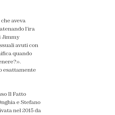
, che aveva
atenando l’ira
di Jimmy
ssuali avuti con
nifica quando
genere?».
ero esattamente
so Il Fatto
’Onghia e Stefano
ivata nel 2015 da