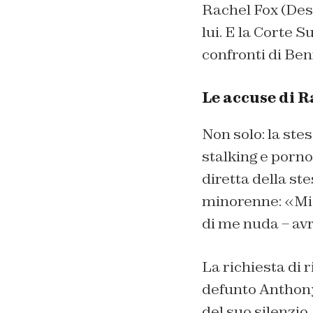
Rachel Fox (Des
lui. E la Corte 
confronti di Ben
Le accuse di R
Non solo: la ste
stalking e porno
diretta della st
minorenne: «Mi
di me nuda – av
La richiesta di 
defunto Anthony 
del suo silenzio