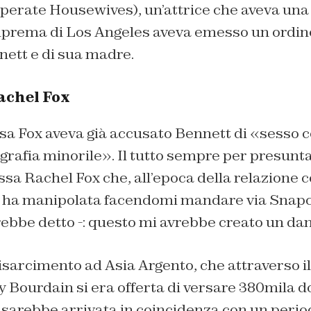
perate Housewives), un’attrice che aveva una
Suprema di Los Angeles aveva emesso un ordine
nett e di sua madre.
achel Fox
ssa Fox aveva già accusato Bennett di «sesso 
grafia minorile». Il tutto sempre per presunt
essa Rachel Fox che, all’epoca della relazione 
 ha manipolata facendomi mandare via Snapc
rebbe detto -: questo mi avrebbe creato un da
risarcimento ad Asia Argento, che attraverso 
Bourdain si era offerta di versare 380mila do
, sarebbe arrivata in coincidenza con un period