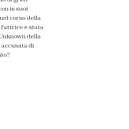
on is suoi
nel corso della
’attrice è stata
s Unknown della
 accusata di
nto?