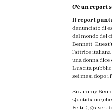
C’è un report 
Il report punt
denunciato di es
del mondo del c
Bennett. Quest’u
l’attrice italia
una donna dice c
L’uscita pubblic
sei mesi dopo i 
Su Jimmy Bennett
Quotidiano (che 
Feltri), gravere