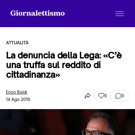
ATTUALITÀ
La denuncia della Lega: «C’è
una truffa sul reddito di
Tutti gli articoli
cittadinanza»
Chi siamo
Enzo Boldi
0
0
14 Ago 2019
Contatti