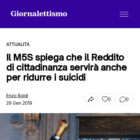
ATTUALITÀ
Il M5S spiega che il Reddito
di cittadinanza servirà anche
Tutti gli articoli
per ridurre i suicidi
Chi siamo
Enzo Boldi
0
0
29 Gen 2019
Contatti