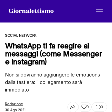
SOCIAL NETWORK
WhatsApp ti fa reagire ai
messaggi (come Messenger
Tutti gli articoli
e Instagram)
Non si dovranno aggiungere le emoticons
Chi siamo
dalla tastiera: il collegamento sarà
immediato
Contatti
Redazione
0
0
30 Ago 2021