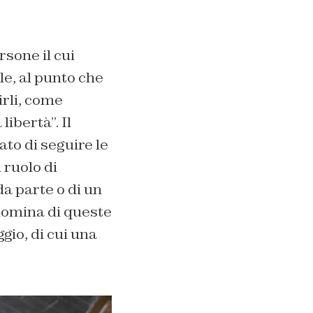
sone il cui
le, al punto che
irli, come
 libertà”. Il
ato di seguire le
 ruolo di
da parte o di un
 nomina di queste
gio, di cui una