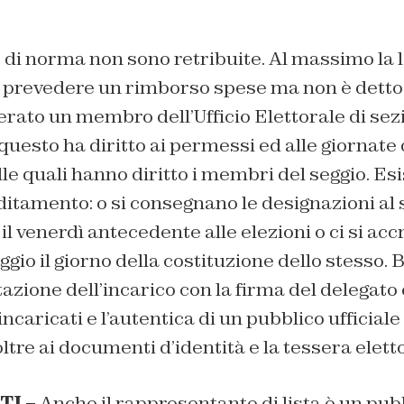
di norma non sono retribuite. Al massimo la l
 prevedere un rimborso spese ma non è detto
erato un membro dell’Ufficio Elettorale di se
 questo ha diritto ai permessi ed alle giornate 
e quali hanno diritto i membri del seggio. Es
itamento: o si consegnano le designazioni al 
l venerdì antecedente alle elezioni o ci si accr
ggio il giorno della costituzione dello stesso. 
tazione dell’incarico con la firma del delegato 
caricati e l’autentica di un pubblico ufficiale
ltre ai documenti d’identità e la tessera elett
TI –
Anche il rappresentante di lista è un pubb