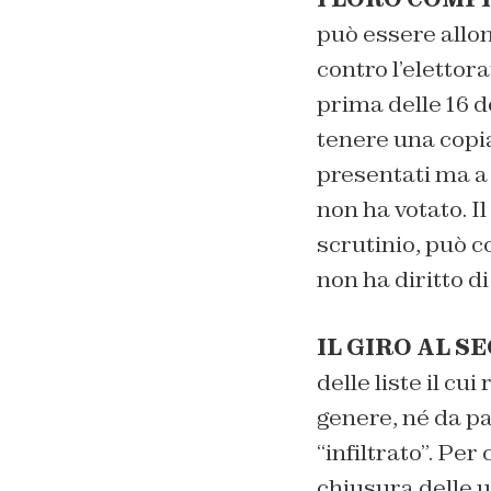
può essere allo
contro l’elettor
prima delle 16 d
tenere una copia 
presentati ma a 
non ha votato. 
scrutinio, può c
non ha diritto di
IL GIRO AL SE
delle liste il cu
genere, né da pa
“infiltrato”. Pe
chiusura delle u