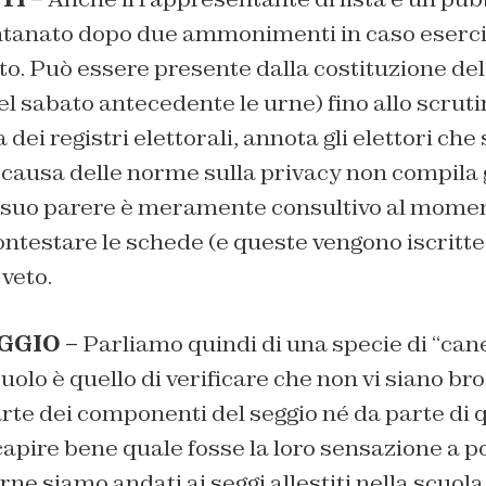
ntanato dopo due ammonimenti in caso esercit
ato. Può essere presente dalla costituzione del
el sabato antecedente le urne) fino allo scruti
dei registri elettorali, annota gli elettori che 
causa delle norme sulla privacy non compila gl
Il suo parere è meramente consultivo al momen
ontestare le schede (e queste vengono iscritte
 veto.
GGIO –
Parliamo quindi di una specie di “can
i ruolo è quello di verificare che non vi siano bro
rte dei componenti del seggio né da parte di 
r capire bene quale fosse la loro sensazione a p
rne siamo andati ai seggi allestiti nella scuo