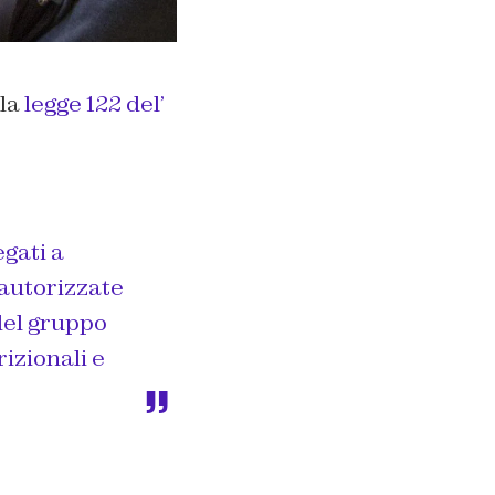
lla
legge 122 del’
gati a
autorizzate
del gruppo
rizionali e