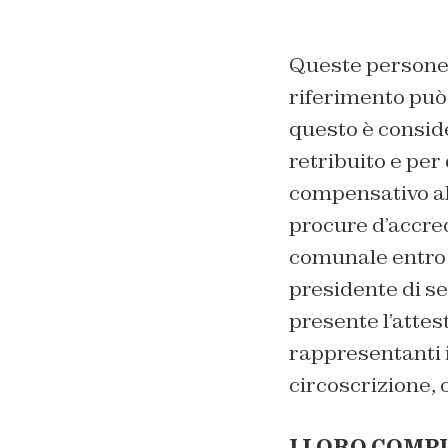
Queste persone 
riferimento può
questo è consid
retribuito e per
compensativo all
procure d’accred
comunale entro i
presidente di se
presente l’attes
rappresentanti in
circoscrizione, o
I LORO COMPI