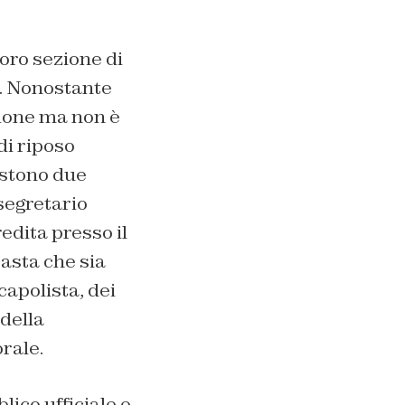
oro sezione di
. Nonostante
zione ma non è
di riposo
istono due
segretario
edita presso il
Basta che sia
capolista, dei
 della
orale.
lico ufficiale e