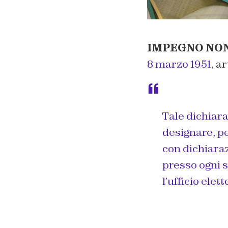
IMPEGNO NON
8 marzo 1951
, a
Tale dichiara
designare, p
con dichiaraz
presso ogni se
l’ufficio elet