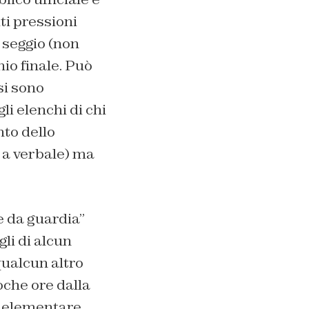
i pressioni
 seggio (non
nio finale. Può
si sono
i elenchi di chi
to dello
 a verbale) ma
e da guardia”
gli di alcun
qualcun altro
oche ore dalla
la elementare