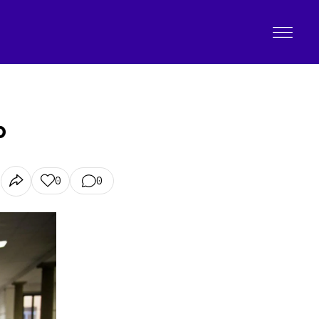
o
0
0