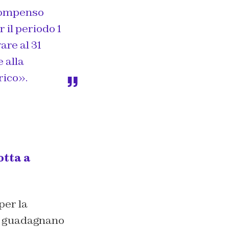
l compenso
r il periodo 1
are al 31
 alla
rico».
otta a
per la
ri guadagnano