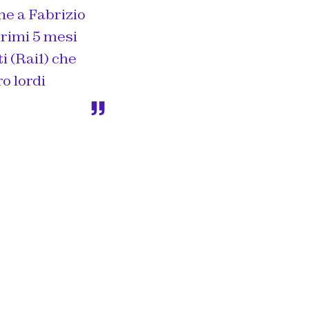
he a Fabrizio
primi 5 mesi
i (Rai1) che
o lordi