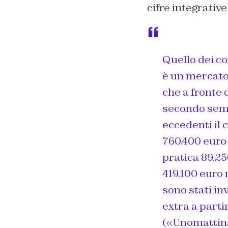
cifre integrative
Quello dei co
è un mercato 
che a fronte 
secondo seme
eccedenti il c
760.400 euro p
pratica 89.25
419.100 euro 
sono stati in
extra a parti
(«Unomattina