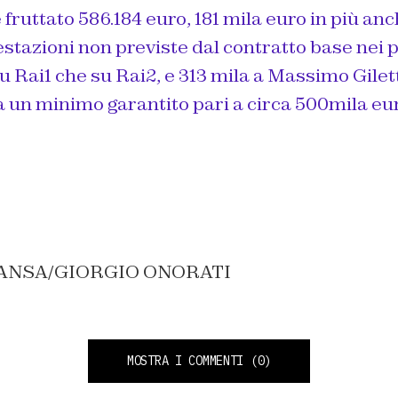
fruttato 586.184 euro, 181 mila euro in più anc
estazioni non previste dal contratto base nei 
su Rai1 che su Rai2, e 313 mila a Massimo Gilett
 un minimo garantito pari a circa 500mila eur
a: ANSA/GIORGIO ONORATI
MOSTRA I COMMENTI
(0)