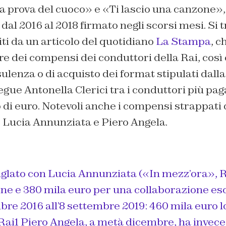
 prova del cuoco» e «Ti lascio una canzone», 
dal 2016 al 2018 firmato negli scorsi mesi. Si t
iti da un articolo del quotidiano
La Stampa
, c
fre dei compensi dei conduttori della Rai, così 
sulenza o di acquisto dei format stipulati dall
egue Antonella Clerici tra i conduttori più pag
 di euro. Notevoli anche i compensi strappati
e Lucia Annunziata e Piero Angela.
siglato con Lucia Annunziata («In mezz’ora», R
one e 380 mila euro per una collaborazione es
bre 2016 all’8 settembre 2019: 460 mila euro lo
ai1 Piero Angela, a metà dicembre, ha invec