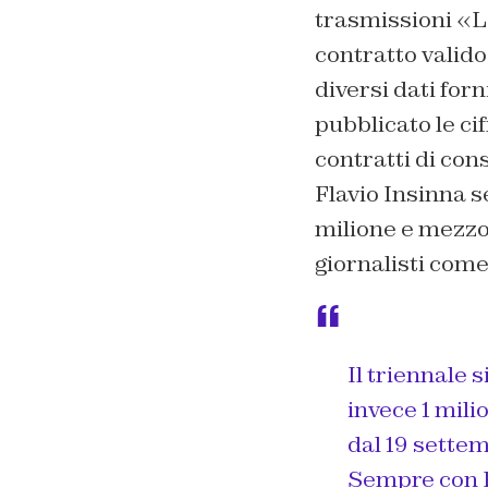
trasmissioni «La
contratto valido 
diversi dati forn
pubblicato le ci
contratti di con
Flavio Insinna s
milione e mezzo
giornalisti com
Il triennale 
invece 1 mili
dal 19 settem
Sempre con R