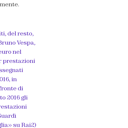
almente.
i, del resto,
 Bruno Vespa,
euro nel
r prestazioni
 assegnati
016, in
fronte di
to 2016 gli
restazioni
Guardì
lia» su Rai2)