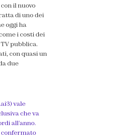
con il nuovo
ratta di uno dei
he oggi ha
come i costi dei
a TV pubblica.
ati, con quasi un
 da due
ai3) vale
clusiva che va
rdi all’anno.
e confermato