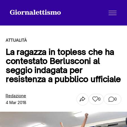
ATTUALITÀ
La ragazza in topless che ha
contestato Berlusconi al
Tutti gli articoli
seggio indagata per
resistenza a pubblico ufficiale
Chi siamo
Redazione
0
0
4 Mar 2018
Contatti