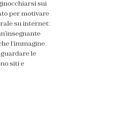
ginocchiarsi sui
sato per motivare
rale su internet:
 un’insegnante
e che l’immagine
 guardare le
no siti e