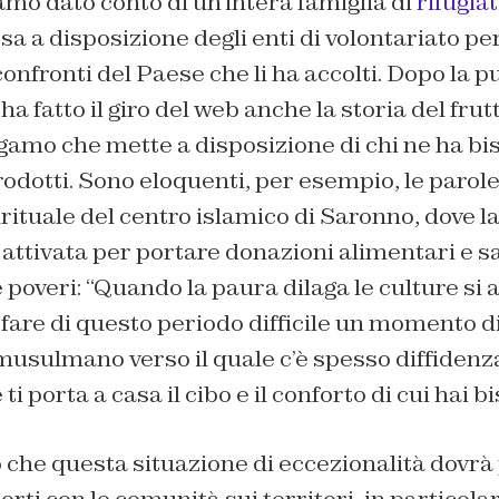
mo dato conto di un’intera famiglia di
rifugiat
sa a disposizione degli enti di volontariato pe
confronti del Paese che li ha accolti. Dopo la 
ha fatto il giro del web anche la storia del fru
gamo che mette a disposizione di chi ne ha bi
rodotti. Sono eloquenti, per esempio, le parole
rituale del centro islamico di Saronno, dove 
ttivata per portare donazioni alimentari e sa
e poveri: “Quando la paura dilaga le culture si 
are di questo periodo difficile un momento di
 musulmano verso il quale c’è spesso diffidenz
ti porta a casa il cibo e il conforto di cui hai b
 che questa situazione di eccezionalità dovrà
rti con le comunità sui territori, in particolar