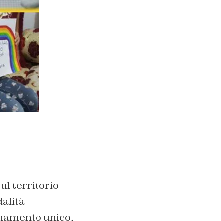
ul territorio
alità
inamento unico,