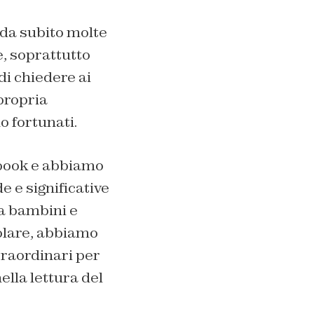
da subito molte
e, soprattutto
di chiedere ai
 propria
o fortunati.
ebook e abbiamo
e e significative
tra bambini e
colare, abbiamo
traordinari per
ella lettura del