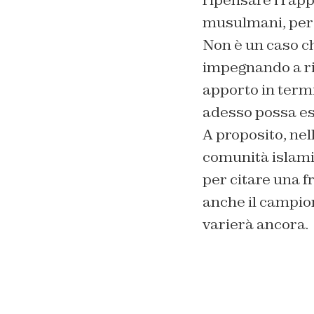
musulmani, perch
Non è un caso che
impegnando a ri
apporto in termi
adesso possa ess
A proposito, nel
comunità islami
per citare una f
anche il campion
varierà ancora.