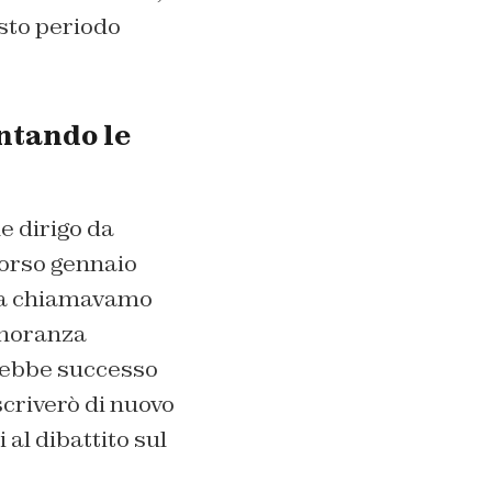
esto periodo
ntando le
e dirigo da
scorso gennaio
lora chiamavamo
inoranza
arebbe successo
scriverò di nuovo
al dibattito sul