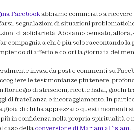
ina Facebook
abbiamo cominciato a ricevere 
 farsi, segnalazioni di situazioni problematich
ioni di solidarietà. Abbiamo pensato, allora, 
i far compagnia a chi è più solo raccontando la
piendo di affetto e colori la giornata dei men
teralmente invasi da post e commenti su Fac
accogliere le testimonianze più tenere, profond
n florilegio di striscioni, ricette halal, giochi 
gi di fratellanza e incoraggiamento. In parti
a gioia di chi ha apprezzato questi momenti s
iù in confidenza nella propria spiritualità e n
l caso della
conversione di Mariam all’islam
.