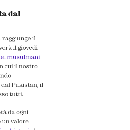
ta dal
à raggiunge il
erà il giovedì
 dei musulmani
 cui il nostro
mondo
 dal Pakistan, il
so tutti.
tà da ogni
e un valore