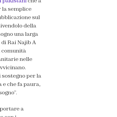
i pakistani
che a
r la semplice
pubblicazione sul
ttivendolo della
sogno una larga
 di Rai Najib A
la comunità
nitarie nelle
avvicinano.
 sostegno per la
a e che fa paura,
isogno”.
 portare a
e con i