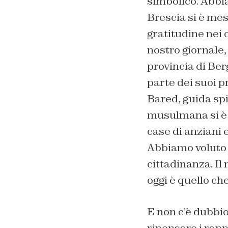
simbolico. Abbia
Brescia si è mes
gratitudine nei 
nostro giornale, 
provincia di Ber
parte dei suoi p
Bared, guida spi
musulmana si è a
case di anziani 
Abbiamo voluto f
cittadinanza. Il
oggi è quello che 
E non c’è dubbio
ripensare i rappo