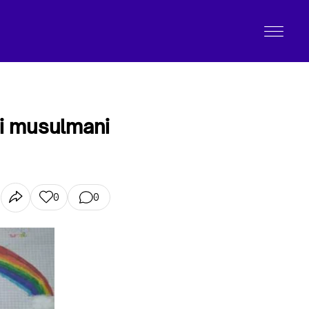
dei musulmani
0
0