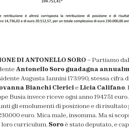
IONE DI ANTONELLO SORO –
Partiamo da
idente
Antonello Soro guadagna annualm
esidente Augusta Iannini 173.990, stessa cifra
ovanna Bianchi Clerici
e
Licia Califano
.
e Busia invece riceve ogni anno 194.751 euro. 
nti gli emolumenti di posizione e di risultato 
230.000 euro. Mica male, insomma. Ma si scop
l loro curriculum.
Soro
è stato deputato, e ca