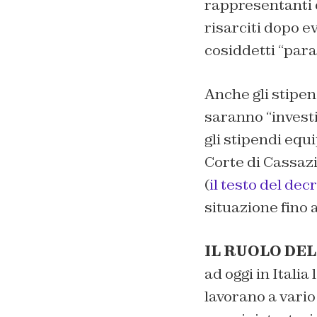
rappresentanti d
risarciti dopo e
cosiddetti “para
Anche gli stipen
saranno “investit
gli stipendi eq
Corte di Cassazi
(
il testo del dec
situazione fino a
IL RUOLO DE
ad oggi in Itali
lavorano a vario 