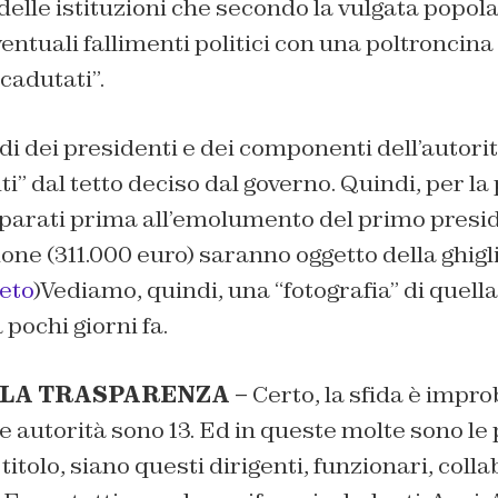
elle istituzioni che secondo la vulgata popol
ventuali fallimenti politici con una poltroncina
cadutati”.
di dei presidenti e dei componenti dell’autori
i” dal tetto deciso dal governo. Quindi, per la 
uiparati prima all’emolumento del primo presi
one (311.000 euro) saranno oggetto della ghigl
reto
)Vediamo, quindi, una “fotografia” di quella
 pochi giorni fa.
LLA TRASPARENZA –
Certo, la sfida è impr
a le autorità sono 13. Ed in queste molte sono l
titolo, siano questi dirigenti, funzionari, colla