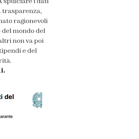
 spulciare i dati
la trasparenza,
mato ragionevoli
e del mondo del
altri non va poi
tipendi e del
ità.
i.