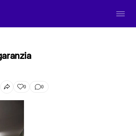
garanzia
0
0