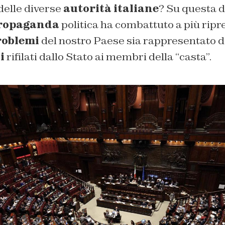
delle diverse
autorità
italiane
? Su questa 
ropaganda
politica ha combattuto a più rip
roblemi
del nostro Paese sia rappresentato d
i
rifilati dallo Stato ai membri della “casta”.