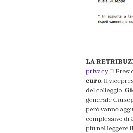
LA RETRIBUZ
privacy
. Il Pres
euro
. Il vicepr
del colleggio,
Gi
generale Giusepp
però vanno aggiu
complessivo di 
più nel leggere i