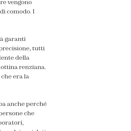
are vengono
 di comodo. I
tà garanti
precisione, tutti
dente della
iottina renziana.
 che era la
oba anche perché
e persone che
boratori,