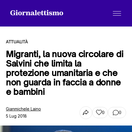
ATTUALITÀ
Migranti, la nuova circolare di
Salvini che limita la
Tutti gli articoli
protezione umanitaria e che
non guarda in faccia a donne
Chi siamo
e bambini
Gianmichele Laino
Contatti
0
0
5 Lug 2018