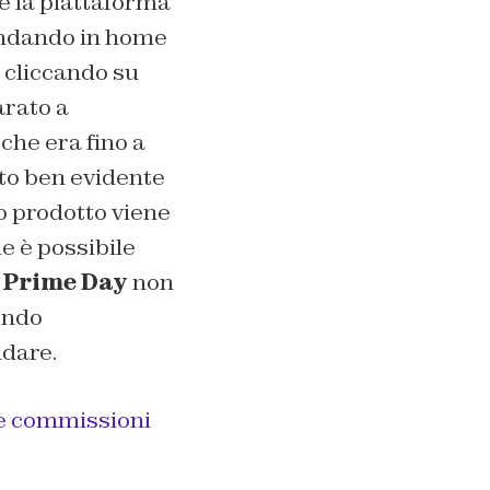
e la piattaforma
 Andando in home
, cliccando su
arato a
che era fino a
nto ben evidente
o prodotto viene
e è possibile
 Prime Day
non
endo
ndare.
e commissioni