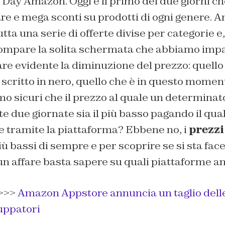
Day Amazon. Oggi è il primo dei due giorni ch
are e mega sconti su prodotti di ogni genere.
ta una serie di offerte divise per categorie e
compare la solita schermata che abbiamo imp
e evidente la diminuzione del prezzo: quello 
 scritto in nero, quello che è in questo mome
mo sicuri che il prezzo al quale un determinat
e due giornate sia il più basso pagando il qual
e tramite la piattaforma? Ebbene no, i
prezzi
ù bassi di sempre e per scoprire se si sta fac
un affare basta sapere su quali piattaforme a
>>>
Amazon Appstore annuncia un taglio dell
luppatori