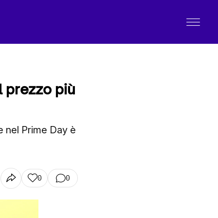
 prezzo più
e nel Prime Day è
0
0