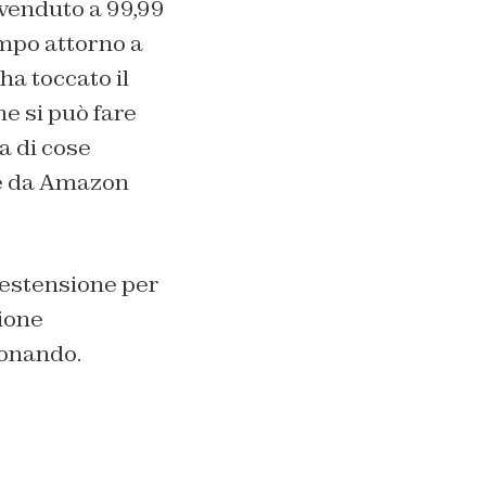
è venduto a 99,99
empo attorno a
ha toccato il
e si può fare
a di cose
tte da Amazon
 estensione per
zione
ionando.