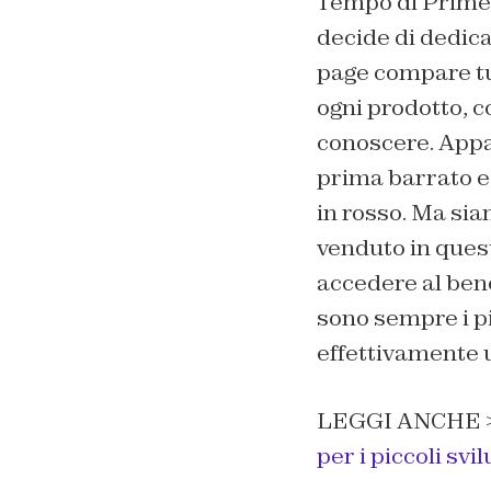
Tempo di Prime 
decide di dedic
page compare tut
ogni prodotto, 
conoscere. Appar
prima barrato e
in rosso. Ma sia
venduto in quest
accedere al ben
sono sempre i pi
effettivamente 
LEGGI ANCHE 
per i piccoli svi