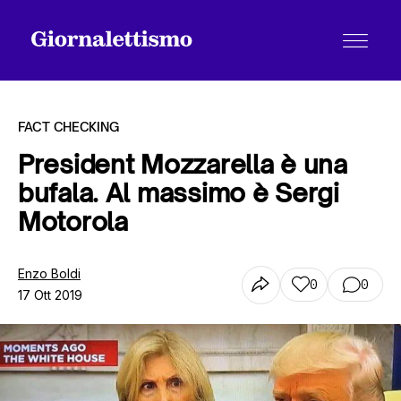
FACT CHECKING
President Mozzarella è una
bufala. Al massimo è Sergi
Tutti gli articoli
Motorola
Chi siamo
Enzo Boldi
0
0
17 Ott 2019
Contatti