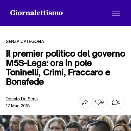
SENZA CATEGORIA
Il premier politico del governo
M5S-Lega: ora in pole
Tutti gli articoli
Toninelli, Crimi, Fraccaro e
Bonafede
Chi siamo
Donato De Sena
0
0
17 Mag 2018
Contatti