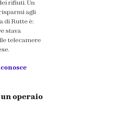
i rifiuti. Un
 risparmi agli
a di Rutte è:
ve stava
lle telecamere
ese.
iconosce
a un operaio