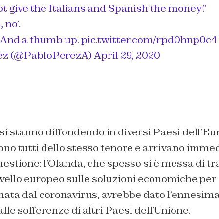
ot give the Italians and Spanish the money!’
 no’.
 And a thumb up.
pic.twitter.com/rpd0hnp0c4
ez (@PabloPerezA)
April 29, 2020
i stanno diffondendo in diversi Paesi dell’Eu
no tutti dello stesso tenore e arrivano imme
uestione: l’Olanda, che spesso si è messa di tr
livello europeo sulle soluzioni economiche per 
enata dal coronavirus, avrebbe dato l’ennesima
lle sofferenze di altri Paesi dell’Unione.