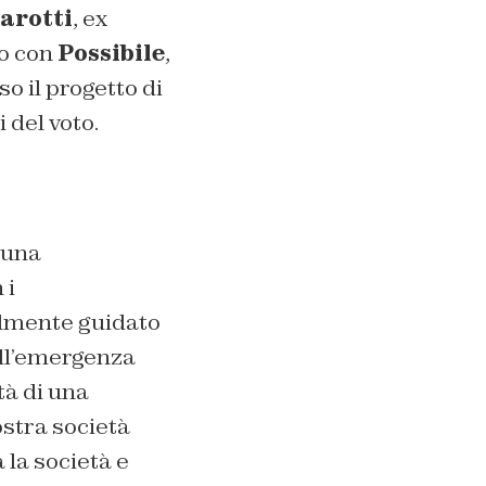
arotti
, ex
do con
Possibile
,
o il progetto di
 del voto.
 una
 i
almente guidato
ell’emergenza
tà di una
ostra società
 la società e