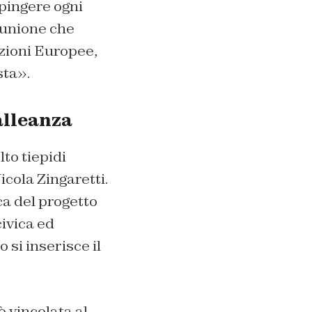
spingere ogni
 unione che
ezioni Europee,
sta».
’alleanza
to tiepidi
cola Zingaretti.
ca del progetto
civica ed
si inserisce il
è vincolata al