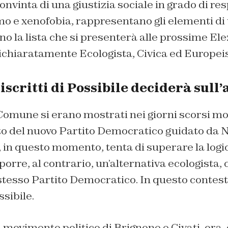
onvinta di una giustizia sociale in grado di re
mo e xenofobia, rappresentano gli elementi di
o la lista che si presenterà alle prossime El
ichiaratamente Ecologista, Civica ed Europei
 iscritti di Possibile deciderà sull
n Comune si erano mostrati nei giorni scorsi mol
o del nuovo Partito Democratico guidato da Ni
e, in questo momento, tenta di superare la logi
porre, al contrario, un’alternativa ecologista, 
stesso Partito Democratico. In questo contesto 
ssibile.
 movimento politico di Brignone e Civati, ora, 