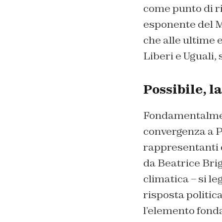
come punto di r
esponente del M
che alle ultime e
Liberi e Uguali, 
Possibile, l
Fondamentalment
convergenza a Po
rappresentanti 
da Beatrice Brig
climatica – si l
risposta politic
l’elemento fonda