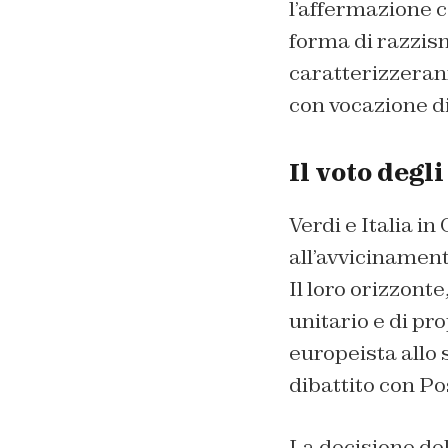
l’affermazione c
forma di razzis
caratterizzerann
con vocazione d
Il voto degli
Verdi e Italia i
all’avvicinament
Il loro orizzont
unitario e di pro
europeista allo 
dibattito con Po
La decisione del