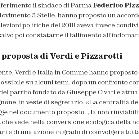
iferimento il sindaco di Parma
Federico Pizz
ovimento 5 Stelle, hanno proposto un accor
lezioni politiche del 2018 aveva invece condivis
salvo poi constatarne il fallimento all’indomani
a proposta di Verdi e Pizzarotti
e, Verdi e Italia in Comune hanno proposto
ssibile su alcuni temi, dopo un confronto con
del partito fondato da Giuseppe Civati e attu
none, in veste di segretario. «La centralità d
egge nel documento proposto -, la non rinviabili
a che vede nella conversione ecologica della n
nte di una azione in grado di coinvolgere tutta