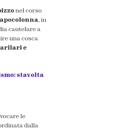
pizzo
nel corso
Capocolonna
, in
dia cautelare a
uire una cosca
arilari e
smo: stavolta
evocare le
ordinata dalla