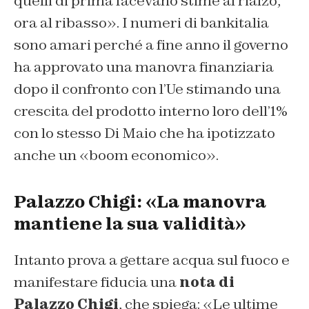
quelli di prima facevano stime al rialzo,
ora al ribasso
». I numeri di bankitalia
sono amari perché a fine anno il governo
ha approvato una manovra finanziaria
dopo il confronto con l’Ue stimando una
crescita del prodotto interno loro dell’1%
con lo stesso Di Maio che ha ipotizzato
anche un «
boom economico
».
Palazzo Chigi: «La manovra
mantiene la sua validità»
Intanto prova a gettare acqua sul fuoco e
manifestare fiducia una
nota di
Palazzo Chigi
, che spiega: «
Le ultime