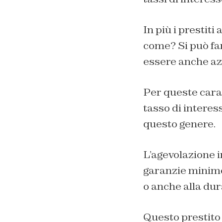
In più i prestit
come? Si può far
essere anche azz
Per queste carat
tasso di intere
questo genere.
L’agevolazione i
garanzie minime
o anche alla dur
Questo prestito 