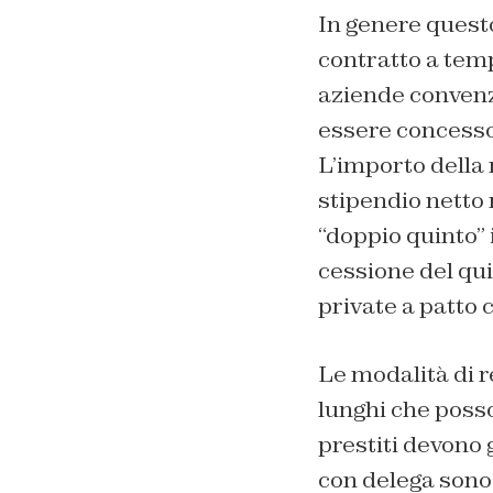
In genere questo
contratto a tem
aziende convenzi
essere concesso 
L’importo della 
stipendio netto 
“doppio quinto” 
cessione del qui
private a patto
Le modalità di 
lunghi che posso
prestiti devono g
con delega sono