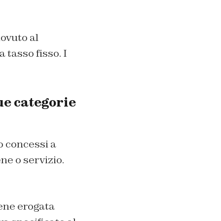
dovuto al
 tasso fisso. I
due categorie
no concessi a
ne o servizio.
viene erogata