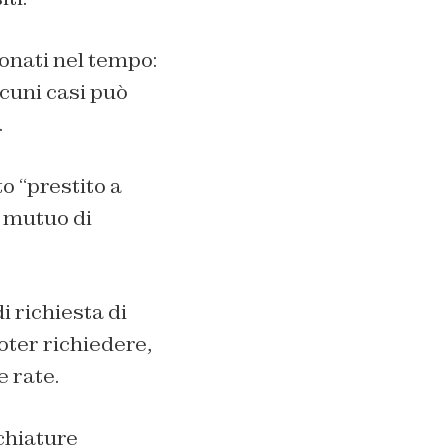
onati nel tempo:
lcuni casi può
.
o “prestito a
n mutuo di
i richiesta di
ter richiedere,
 rate.
cchiature