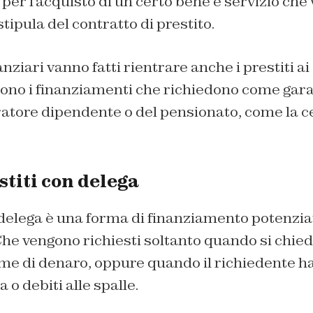
er l’acquisto di un certo bene e servizio che v
ipula del contratto di prestito.
nanziari vanno fatti rientrare anche i prestiti a
dono i finanziamenti che richiedono come gara
ratore dipendente o del pensionato, come la c
estiti con delega
 delega è una forma di finanziamento potenzia
Che vengono richiesti soltanto quando si chied
e di denaro, oppure quando il richiedente ha 
a o debiti alle spalle.