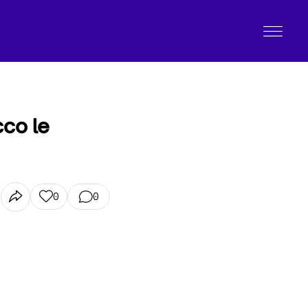
cco le
0
0