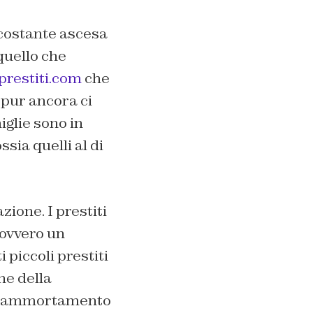
 costante ascesa
quello che
iprestiti.com
che
ppur ancora ci
iglie sono in
sia quelli al di
ione. I prestiti
 ovvero un
 piccoli prestiti
ne della
 di ammortamento