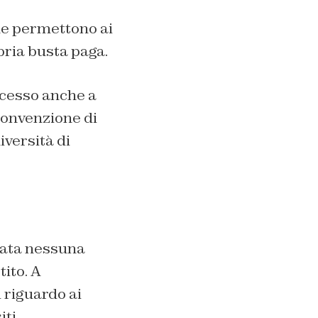
che permettono ai
pria busta paga.
oncesso anche a
convenzione di
iversità di
icata nessuna
ito. A
 riguardo ai
ti.