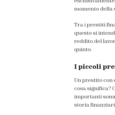
esclusivamente p
momento della st
Tra i prestiti fi
questo si inten
reddito del lavo
quinto.
I piccoli pr
Un prestito con
cosa significa? 
importanti somm
storia finanziari