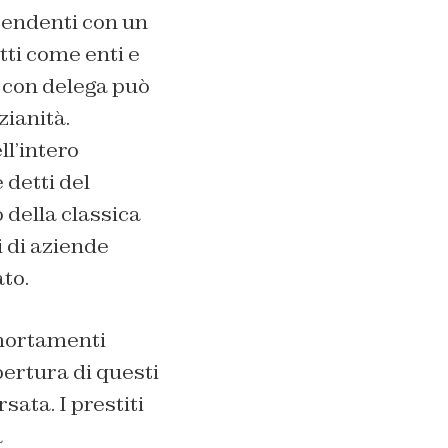
ipendenti con un
ti come enti e
o con delega può
ianità.
ll’intero
 detti del
 della classica
 di aziende
to.
mmortamenti
pertura di questi
sata. I prestiti
a