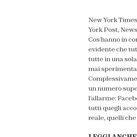
New York Times,
York Post, Newsw
Cos’hanno in com
evidente che tut
tutte in una sol
mai sperimenta
Complessivament
un numero superi
l’allarme: Faceb
tutti quegli acc
reale, quelli ch
LEGGI ANCHE