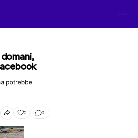
l domani,
 Facebook
rma potrebbe
0
0