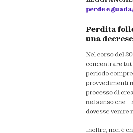
perde e guada
Perdita foll
una decresci
Nel corso del 2
concentrare tutti
periodo compreso
provvedimenti nei
processo di crea
nel senso che –
dovesse venire m
Inoltre, non è 