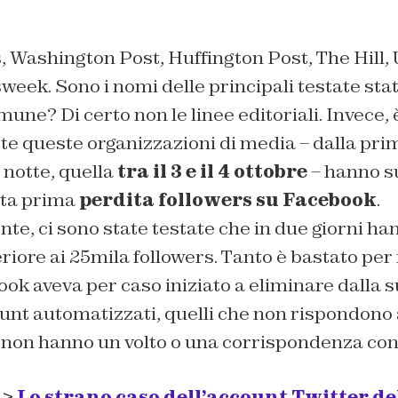
 Washington Post, Huffington Post, The Hill,
eek. Sono i nomi delle principali testate stat
une? Di certo non le linee editoriali. Invece, 
te queste organizzazioni di media – dalla prim
a notte, quella
tra il 3 e il 4 ottobre
– hanno su
ta prima
perdita followers su Facebook
.
e, ci sono state testate che in due giorni h
ore ai 25mila followers. Tanto è bastato per 
ook aveva per caso iniziato a eliminare dalla 
ount automatizzati, quelli che non rispondono 
e non hanno un volto o una corrispondenza con 
 >
Lo strano caso dell’account Twitter de