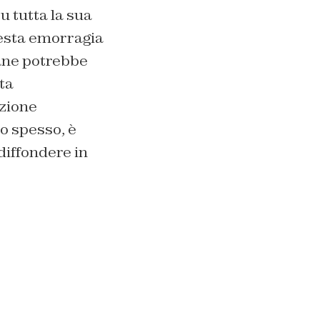
u tutta la sua
uesta emorragia
cane potrebbe
sta
azione
o spesso, è
diffondere in