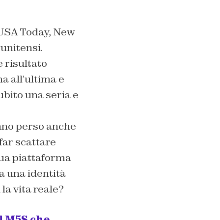
 USA Today, New
unitensi.
è risultato
a all’ultima e
bito una seria e
anno perso anche
far scattare
sua piattaforma
a una identità
la vita reale?
l M5S che