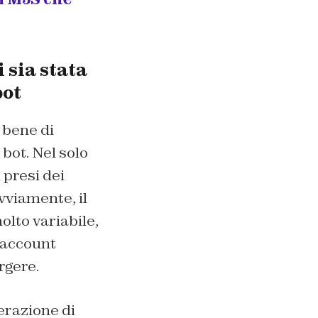
 sia stata
bot
 bene di
 bot. Nel solo
 presi dei
Ovviamente, il
olto variabile,
 account
rgere.
erazione di