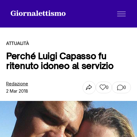
ATTUALITÀ
Perché Luigi Capasso fu
ritenuto idoneo al servizio
Tutti gli articoli
Redazione
0
0
2 Mar 2018
Chi siamo
Contatti